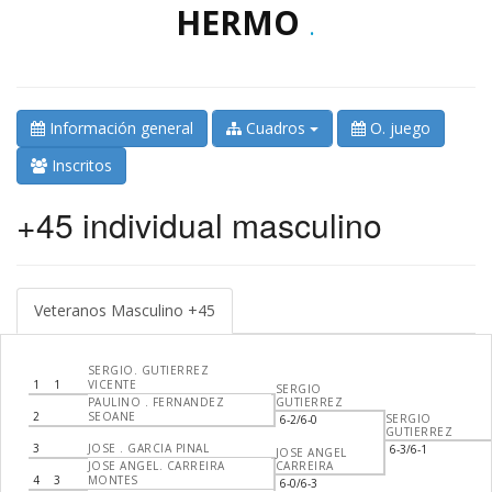
HERMO
.
Información general
Cuadros
O. juego
Inscritos
+45 individual masculino
Veteranos Masculino +45
SERGIO. GUTIERREZ
1
1
VICENTE
SERGIO
PAULINO . FERNANDEZ
GUTIERREZ
2
SEOANE
SERGIO
6-2/6-0
GUTIERREZ
3
JOSE . GARCIA PINAL
6-3/6-1
JOSE ANGEL
JOSE ANGEL. CARREIRA
CARREIRA
4
3
MONTES
6-0/6-3