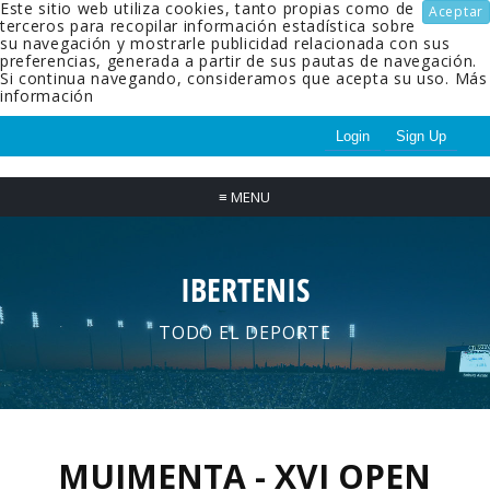
Este sitio web utiliza cookies, tanto propias como de
Aceptar
terceros para recopilar información estadística sobre
su navegación y mostrarle publicidad relacionada con sus
preferencias, generada a partir de sus pautas de navegación.
Si continua navegando, consideramos que acepta su uso.
Más
información
Login
Sign Up
≡
MENU
IBERTENIS
TODO EL DEPORTE
MUIMENTA - XVI OPEN