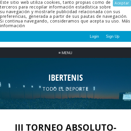
Este sitio web utiliza cookies, tanto propias como de
Aceptar
terceros para recopilar información estadística sobre
su navegación y mostrarle publicidad relacionada con sus
preferencias, generada a partir de sus pautas de navegación.
Si continua navegando, consideramos que acepta su uso.
Más
información
Login
Sign Up
≡
MENU
IBERTENIS
TODO EL DEPORTE
III TORNEO ABSOLUTO-