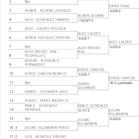
2
Bye
DAVID VIDAL
3
RUBEN . SEOANE LORENZO
6-0/6-0
RUBEN SEOANE
4
IAGO. GONZALEZ TABARES
7-6(3)/7-5
5
IAGO . CALERO RIGUELA
IAGO CALERO
6
SENEN. VAZQUEZ EDREIRA
6-0/6-1
IAGO CALERO
7
Bye
6-0/6-0
ALDO BRUNO
ALDO BRUNO. RIAL
RIAL
8
RODRIGUEZ
ADRIAN . NOVALBOS
9
FERNANDEZ
JORGE CANOSA
10
JORGE. CANOSA BLANCO
6-0/6-1
JORGE CANOSA
11
Bye
W.O justificado
DANIEL
GUISANDE
12
DANIEL . GUISANDE LAGO
13
XURXO . PEREZ MAURICIO
PABLO . GONZALEZ
PABLO GONZALEZ
14
HERMIDA
JULIAN
6-1/7-5
VILLAMARIN
15
Bye
6-0/6-0
JULIAN
VILLAMARIN
16
3
JULIAN. VILLAMARIN PEREZ
17
2
LUIS . MONTULL PIÑEIRO