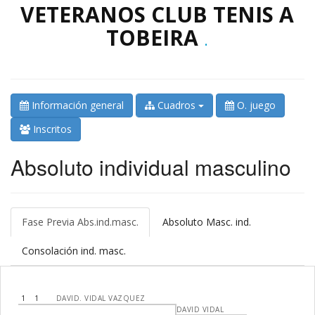
VETERANOS CLUB TENIS A
TOBEIRA
.
Información general
Cuadros
O. juego
Inscritos
Absoluto individual masculino
Fase Previa Abs.ind.masc.
Absoluto Masc. ind.
Consolación ind. masc.
1
1
DAVID. VIDAL VAZQUEZ
DAVID VIDAL