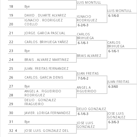
LUIS MONTULL
18
Bye
LUIS MONTULL
19
DAVID . DUARTE ALVAREZ
6-1/6-0
IGNACIO
IGNACIO . RODRIGUEZ
RODRIGUEZ
20
COELLO
6-2/6-3
21
JORGE. GARCIA PASCUAL
CARLOS
BRIHUEGA
22
CARLOS. BRIHUEGA YAÑEZ
CARLOS
6-1/6-1
BRIHUEGA
23
Bye
6-1/6-1
BRAIS ALVAREZ
24
BRAIS . ALVAREZ MARTINEZ
25
JUAN. FREITAS FERNANDEZ
JUAN FREITAS
26
CARLOS. GARCIA DENIS
7-5/6-2
JUAN FREITAS
27
Bye
6-3/60
ANGEL A
ANGEL A . FIGUEIRIDO
FIGUEIRIDO
28
RODRIGUEZ
DELIO . GONZALEZ
29
FRAGUEIRO
DELIO GONZALEZ
30
JAVIER. LORIGA FERNANDEZ
JOSE LUIS
6-1/6-3
GONZALEZ
31
Bye
6-3/6-3
JOSE LUIS
GONZALEZ
32
4
JOSE LUIS. GONZALEZ DEL