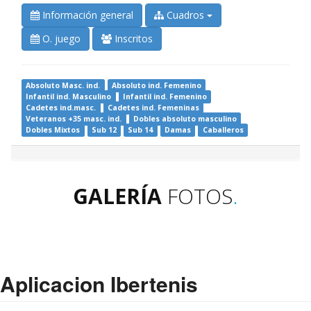
Información general
Cuadros
O. juego
Inscritos
Absoluto Masc. ind.
Absoluto ind. Femenino
Infantil ind. Masculino
Infantil ind. Femenino
Cadetes ind.masc.
Cadetes ind. Femeninas
Veteranos +35 masc. ind.
Dobles absoluto masculino
Dobles Mixtos
Sub 12
Sub 14
Damas
Caballeros
GALERÍA
FOTOS
.
Aplicacion Ibertenis