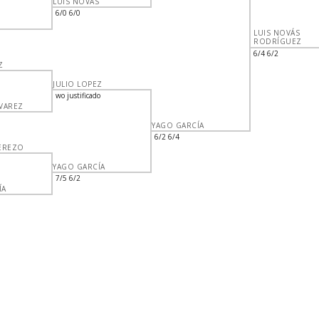
LUIS NOVÁS
6/0 6/0
LUIS NOVÁS
RODRÍGUEZ
6/4 6/2
Z
JULIO LOPEZ
wo justificado
VAREZ
YAGO GARCÍA
6/2 6/4
CEREZO
YAGO GARCÍA
7/5 6/2
ÍA