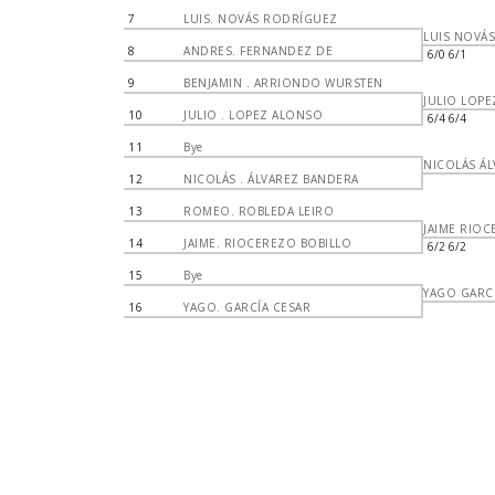
7
LUIS. NOVÁS RODRÍGUEZ
LUIS NOVÁS
8
ANDRES. FERNANDEZ DE
6/0 6/1
9
BENJAMIN . ARRIONDO WURSTEN
JULIO LOPE
10
JULIO . LOPEZ ALONSO
6/4 6/4
11
Bye
NICOLÁS ÁL
12
NICOLÁS . ÁLVAREZ BANDERA
13
ROMEO. ROBLEDA LEIRO
JAIME RIO
14
JAIME. RIOCEREZO BOBILLO
6/2 6/2
15
Bye
YAGO GARC
16
YAGO. GARCÍA CESAR