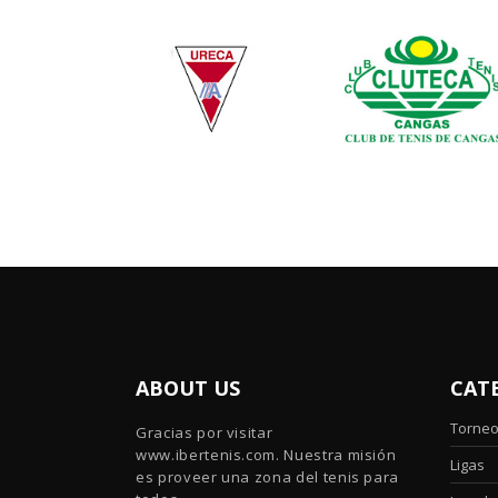
ABOUT US
CAT
Torne
Gracias por visitar
www.ibertenis.com. Nuestra misión
Ligas
es proveer una zona del tenis para