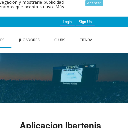
avegación y mostrarle publicidad
Aceptar
ideramos que acepta su uso.
Más
Login
Sign Up
NES
JUGADORES
CLUBS
TIENDA
Aplicacion Ibertenis