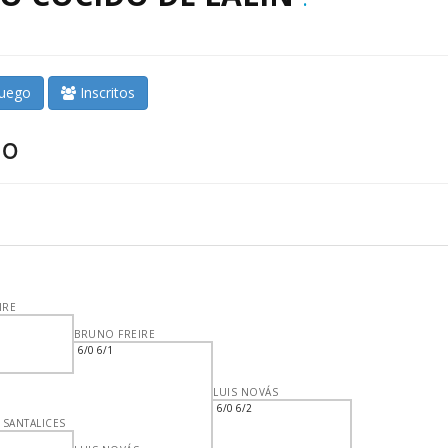
juego
Inscritos
no
IRE
BRUNO FREIRE
6/0 6/1
LUIS NOVÁS
6/0 6/2
 SANTALICES