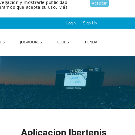
avegación y mostrarle publicidad
Aceptar
ideramos que acepta su uso.
Más
Login
Sign Up
NES
JUGADORES
CLUBS
TIENDA
Aplicacion Ibertenis
.