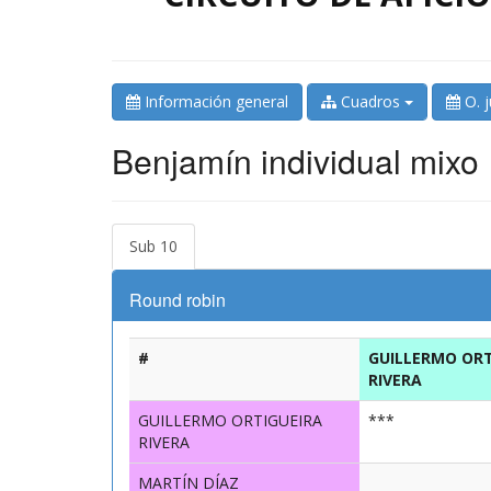
Información general
Cuadros
O. 
Benjamín individual mixo
Sub 10
Round robin
#
GUILLERMO ORT
RIVERA
GUILLERMO ORTIGUEIRA
***
RIVERA
MARTÍN DÍAZ