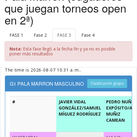
que juegan torneos open
en 2ª)
FASE 1
Fase 2
FASE 3
Fase 4
Nota:
Esta fase llegó a la fecha fin y ya no es posible
poner más resultados
The time is 2026-08-07 10:31 a. m..
G1 PALA MARRON MASCULINO
Clasificación grupo
#
JAVIER VIDAL
PEDRO NUÑEZ
GONZÁLEZ/SAMUEL
EXPÓSITO/AB
MÍGUEZ RODRÍGUEZ
MUÑIZ
CAMEAN