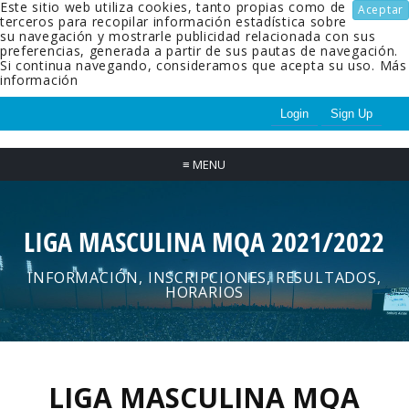
Este sitio web utiliza cookies, tanto propias como de
Aceptar
terceros para recopilar información estadística sobre
su navegación y mostrarle publicidad relacionada con sus
preferencias, generada a partir de sus pautas de navegación.
Si continua navegando, consideramos que acepta su uso.
Más
información
Login
Sign Up
≡
MENU
LIGA MASCULINA MQA 2021/2022
INFORMACIÓN, INSCRIPCIONES, RESULTADOS,
HORARIOS
LIGA MASCULINA MQA