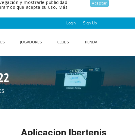
avegación y mostrarle publicidad
Aceptar
ideramos que acepta su uso.
Más
Login
Sign Up
NES
JUGADORES
CLUBS
TIENDA
22
OS
Aplicacion Ibertenis