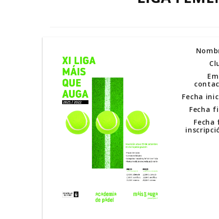
Nombr
Cl
Em
conta
Fecha inic
Fecha fi
Fecha 
inscripci