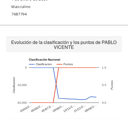
Masculino
7687794
Evolución de la clasificación y los puntos de PABLO
VICENTE
Clasificación Nacional
Clasificacion
Puntos
0
1.0
Clasificacion
Puntos
10,000
0.5
20,000
0.0
03/03/2…
12/11/2…
05/05/2…
21/12/2…
05/07/2…
08/06/2…
18/08/2…