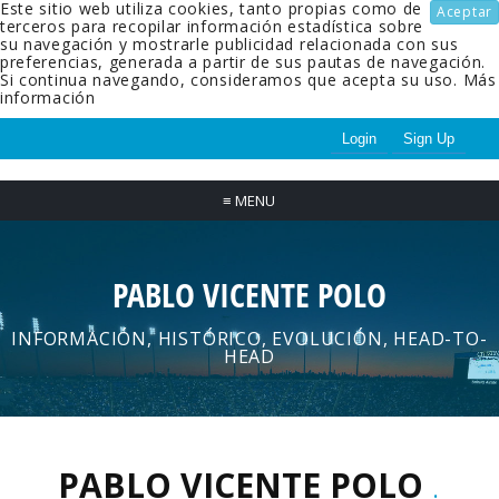
Este sitio web utiliza cookies, tanto propias como de
Aceptar
terceros para recopilar información estadística sobre
su navegación y mostrarle publicidad relacionada con sus
preferencias, generada a partir de sus pautas de navegación.
Si continua navegando, consideramos que acepta su uso.
Más
información
Login
Sign Up
≡
MENU
PABLO VICENTE POLO
INFORMACIÓN, HISTÓRICO, EVOLUCIÓN, HEAD-TO-
HEAD
PABLO VICENTE POLO
.