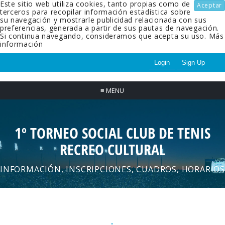
Este sitio web utiliza cookies, tanto propias como de
Aceptar
terceros para recopilar información estadística sobre
su navegación y mostrarle publicidad relacionada con sus
preferencias, generada a partir de sus pautas de navegación.
Si continua navegando, consideramos que acepta su uso.
Más
información
Login
Sign Up
≡
MENU
1º TORNEO SOCIAL CLUB DE TENIS
RECREO CULTURAL
INFORMACIÓN, INSCRIPCIONES, CUADROS, HORARIOS
.