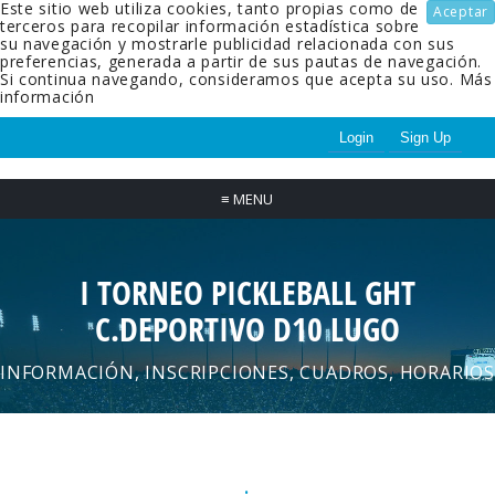
Este sitio web utiliza cookies, tanto propias como de
Aceptar
terceros para recopilar información estadística sobre
su navegación y mostrarle publicidad relacionada con sus
preferencias, generada a partir de sus pautas de navegación.
Si continua navegando, consideramos que acepta su uso.
Más
información
Login
Sign Up
≡
MENU
I TORNEO PICKLEBALL GHT
C.DEPORTIVO D10 LUGO
INFORMACIÓN, INSCRIPCIONES, CUADROS, HORARIOS
.