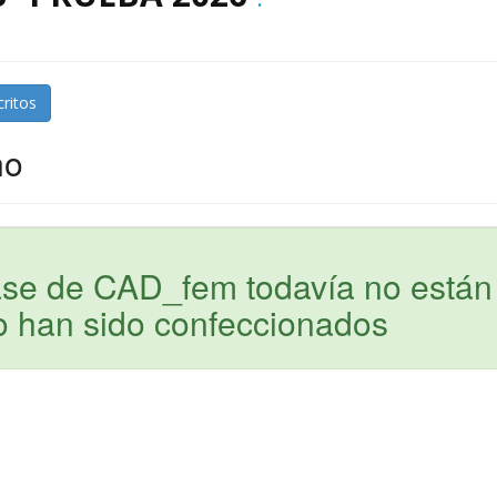
critos
no
ase de CAD_fem todavía no están
o han sido confeccionados