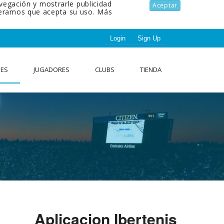
avegación y mostrarle publicidad
Aceptar
ideramos que acepta su uso.
Más
Login
Sign Up
NES
JUGADORES
CLUBS
TIENDA
Aplicacion Ibertenis