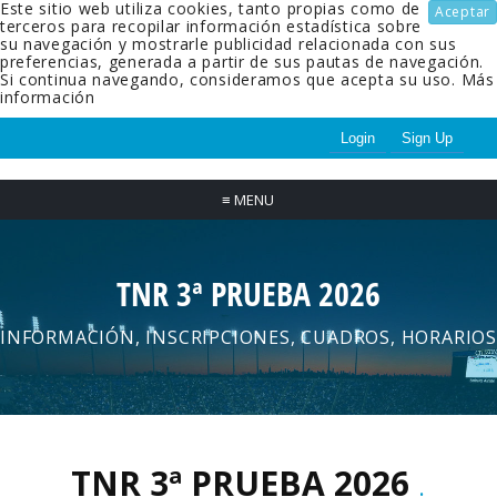
Este sitio web utiliza cookies, tanto propias como de
Aceptar
terceros para recopilar información estadística sobre
su navegación y mostrarle publicidad relacionada con sus
preferencias, generada a partir de sus pautas de navegación.
Si continua navegando, consideramos que acepta su uso.
Más
información
Login
Sign Up
≡
MENU
TNR 3ª PRUEBA 2026
INFORMACIÓN, INSCRIPCIONES, CUADROS, HORARIOS
TNR 3ª PRUEBA 2026
.