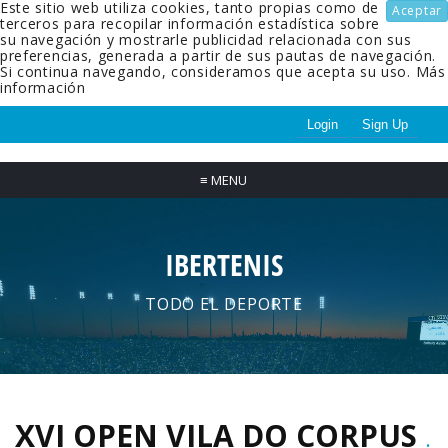
Este sitio web utiliza cookies, tanto propias como de
Aceptar
terceros para recopilar información estadística sobre
su navegación y mostrarle publicidad relacionada con sus
preferencias, generada a partir de sus pautas de navegación.
Si continua navegando, consideramos que acepta su uso.
Más
información
Login
Sign Up
≡
MENU
IBERTENIS
TODO EL DEPORTE
XVI OPEN VILA DO CORPUS
.