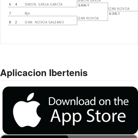
SIMON GRELA
6
4
SIMON. GRELA GARCÍA
6-0/6-1
IZAN NOVOA
7
Bye
6-3/6-1
IZAN NOVOA
8
2
IZAN. NOVOA GALEANO
Aplicacion Ibertenis