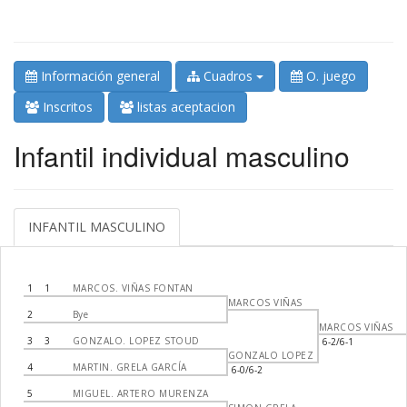
Información general
Cuadros
O. juego
Inscritos
listas aceptacion
Infantil individual masculino
INFANTIL MASCULINO
1
1
MARCOS. VIÑAS FONTAN
MARCOS VIÑAS
2
Bye
MARCOS VIÑAS
3
3
GONZALO. LOPEZ STOUD
6-2/6-1
GONZALO LOPEZ
4
MARTIN. GRELA GARCÍA
6-0/6-2
5
MIGUEL. ARTERO MURENZA