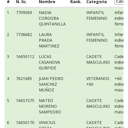
#
N. lic.
Nombre
Rank.
Categoria
1
7709069
NADIA
INFANTIL
Infantil
CORDOBA
FEMENINO
individ
QUINTANILLA
femeni
2
7736682
LAURA
INFANTIL
Infantil
PRADA
FEMENINO
individ
MARTINEZ
femeni
3
16650112
LUCAS
CADETE
Cadete
CASANOVA
MASCULINO
individ
GURPIDE
mascul
4
7621685
JUAN PEDRO
VETERANOS
+60
SANCHEZ
+60
individ
MUÑOZ
mascul
5
16657275
MATEO
CADETE
Cadete
MORENO
MASCULINO
individ
SAMPEDRO
mascul
6
16650170
VINICIUS
CADETE
Cadete