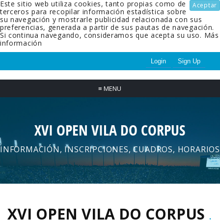
Este sitio web utiliza cookies, tanto propias como de
Aceptar
terceros para recopilar información estadística sobre
su navegación y mostrarle publicidad relacionada con sus
preferencias, generada a partir de sus pautas de navegación.
Si continua navegando, consideramos que acepta su uso.
Más
información
Login
Sign Up
≡
MENU
XVI OPEN VILA DO CORPUS
INFORMACIÓN, INSCRIPCIONES, CUADROS, HORARIOS
XVI OPEN VILA DO CORPUS
.