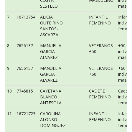
COSTA
MASCULINO
individ
SESTELO
mascul
7
16713754
ALICIA
INFANTIL
Infantil
OUTEIRIÑO
FEMENINO
individ
SANTOS-
femeni
ASCARZA
8
7656137
MANUEL A
VETERANOS
+50
GARCIA
+50
individ
ALVAREZ
mascul
9
7656137
MANUEL A
VETERANOS
+60
GARCIA
+60
individ
ALVAREZ
mascul
10
7745815
CAYETANA
CADETE
Cadete
BLANCO
FEMENINO
individ
ANTESOLA
femeni
11
16721723
CAROLINA
INFANTIL
Infantil
ALONSO
FEMENINO
individ
DOMINGUEZ
femeni