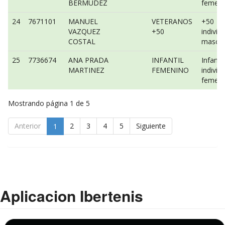
BERMÚDEZ
femeni
24
7671101
MANUEL
VETERANOS
+50
VAZQUEZ
+50
individ
COSTAL
mascul
25
7736674
ANA PRADA
INFANTIL
Infantil
MARTINEZ
FEMENINO
individ
femeni
Mostrando página 1 de 5
Anterior
2
3
4
5
Siguiente
1
Aplicacion Ibertenis