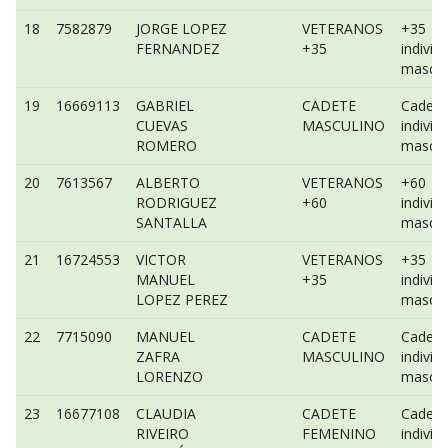
18
7582879
JORGE LOPEZ
VETERANOS
+35
FERNANDEZ
+35
individ
mascul
19
16669113
GABRIEL
CADETE
Cadete
CUEVAS
MASCULINO
individ
ROMERO
mascul
20
7613567
ALBERTO
VETERANOS
+60
RODRIGUEZ
+60
individ
SANTALLA
mascul
21
16724553
VICTOR
VETERANOS
+35
MANUEL
+35
individ
LOPEZ PEREZ
mascul
22
7715090
MANUEL
CADETE
Cadete
ZAFRA
MASCULINO
individ
LORENZO
mascul
23
16677108
CLAUDIA
CADETE
Cadete
RIVEIRO
FEMENINO
individ