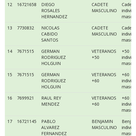
12
16721658
DIEGO
CADETE
Cadete
ROSALES
MASCULINO
individ
HERNANDEZ
mascul
13
7730832
NICOLAS
CADETE
Cadete
CABIDO
MASCULINO
individ
SANTOS
mascul
14
7671515
GERMAN
VETERANOS
+50
RODRIGUEZ
+50
individ
HOLGUIN
mascul
15
7671515
GERMAN
VETERANOS
+60
RODRIGUEZ
+60
individ
HOLGUIN
mascul
16
7699921
RAUL REY
VETERANOS
+60
MENDEZ
+60
individ
mascul
17
16721145
PABLO
BENJAMIN
Benjam
ALVAREZ
MASCULINO
individ
FERNANDEZ
mascul