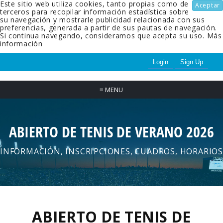
Este sitio web utiliza cookies, tanto propias como de
Aceptar
terceros para recopilar información estadística sobre
su navegación y mostrarle publicidad relacionada con sus
preferencias, generada a partir de sus pautas de navegación.
Si continua navegando, consideramos que acepta su uso.
Más
información
Login
Sign Up
≡
MENU
ABIERTO DE TENIS DE VERANO 2026
INFORMACIÓN, INSCRIPCIONES, CUADROS, HORARIOS
ABIERTO DE TENIS DE