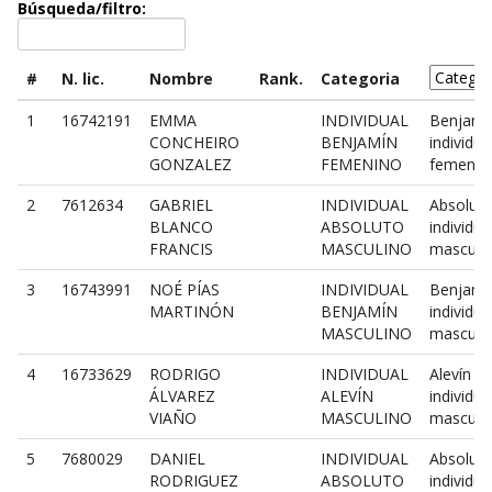
Búsqueda/filtro:
#
N. lic.
Nombre
Rank.
Categoria
1
16742191
EMMA
INDIVIDUAL
Benjamí
CONCHEIRO
BENJAMÍN
individua
GONZALEZ
FEMENINO
femenin
2
7612634
GABRIEL
INDIVIDUAL
Absolut
BLANCO
ABSOLUTO
individua
FRANCIS
MASCULINO
masculi
3
16743991
NOÉ PÍAS
INDIVIDUAL
Benjamí
MARTINÓN
BENJAMÍN
individua
MASCULINO
masculi
4
16733629
RODRIGO
INDIVIDUAL
Alevín
ÁLVAREZ
ALEVÍN
individua
VIAÑO
MASCULINO
masculi
5
7680029
DANIEL
INDIVIDUAL
Absolut
RODRIGUEZ
ABSOLUTO
individua