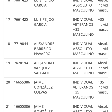
16
7661425
LUIS FEIJOO
INDIVIDUAL
Absolut
GARCIA
ABSOLUTO
individua
MASCULINO
masculi
17
7661425
LUIS FEIJOO
INDIVIDUAL
+35
GARCIA
VETERANOS
individua
+35
masculi
MASCULINO
18
7719844
ALEXANDRE
INDIVIDUAL
Absolut
BARREIRO
ABSOLUTO
individua
NAVARRO
MASCULINO
masculi
19
7628194
ALEJANDRO
INDIVIDUAL
Absolut
VAZQUEZ
ABSOLUTO
individua
SALGADO
MASCULINO
masculi
20
16655386
JAIME
INDIVIDUAL
+35
GONZÁLEZ
VETERANOS
individua
CUEVAS
+35
masculi
MASCULINO
21
16655386
JAIME
INDIVIDUAL
Absolut
GONZÁLEZ
ABSOLUTO
individua