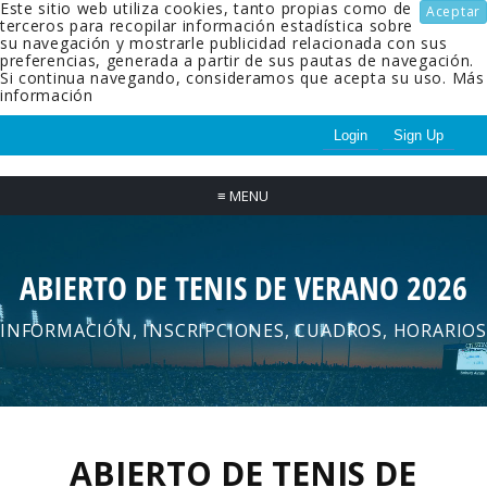
Este sitio web utiliza cookies, tanto propias como de
Aceptar
terceros para recopilar información estadística sobre
su navegación y mostrarle publicidad relacionada con sus
preferencias, generada a partir de sus pautas de navegación.
Si continua navegando, consideramos que acepta su uso.
Más
información
Login
Sign Up
≡
MENU
ABIERTO DE TENIS DE VERANO 2026
INFORMACIÓN, INSCRIPCIONES, CUADROS, HORARIOS
ABIERTO DE TENIS DE