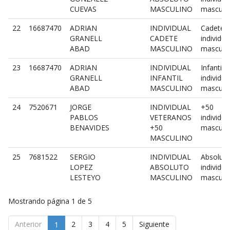
CUEVAS
MASCULINO
masculi
22
16687470
ADRIAN
INDIVIDUAL
Cadete
GRANELL
CADETE
individua
ABAD
MASCULINO
masculi
23
16687470
ADRIAN
INDIVIDUAL
Infantil
GRANELL
INFANTIL
individua
ABAD
MASCULINO
masculi
24
7520671
JORGE
INDIVIDUAL
+50
PABLOS
VETERANOS
individua
BENAVIDES
+50
masculi
MASCULINO
25
7681522
SERGIO
INDIVIDUAL
Absolut
LOPEZ
ABSOLUTO
individua
LESTEYO
MASCULINO
masculi
Mostrando página 1 de 5
Anterior
2
3
4
5
Siguiente
1