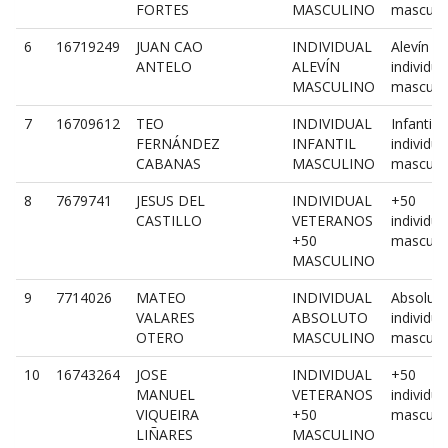
FORTES
MASCULINO
masculi
6
16719249
JUAN CAO
INDIVIDUAL
Alevín
ANTELO
ALEVÍN
individua
MASCULINO
masculi
7
16709612
TEO
INDIVIDUAL
Infantil
FERNÁNDEZ
INFANTIL
individua
CABANAS
MASCULINO
masculi
8
7679741
JESUS DEL
INDIVIDUAL
+50
CASTILLO
VETERANOS
individua
+50
masculi
MASCULINO
9
7714026
MATEO
INDIVIDUAL
Absolut
VALARES
ABSOLUTO
individua
OTERO
MASCULINO
masculi
10
16743264
JOSE
INDIVIDUAL
+50
MANUEL
VETERANOS
individua
VIQUEIRA
+50
masculi
LIÑARES
MASCULINO