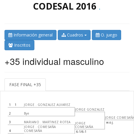
CODESAL 2016
.
Información general
Cuadros
O. juego
Inscritos
+35 individual masculino
FASE FINAL +35
1
1
JORGE . GONZALEZ ALVAREZ
JORGE GONZALEZ
2
Bye
JORGE COMESAÑ
3
MARIANO . MARTINEZ ROTEA
w.o.j.
JORGE
JORGE . COMESAÑA
COMESAÑA
4
COMESAÑA
6-1/6-1