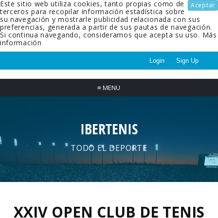
Este sitio web utiliza cookies, tanto propias como de
Aceptar
terceros para recopilar información estadística sobre
su navegación y mostrarle publicidad relacionada con sus
preferencias, generada a partir de sus pautas de navegación.
Si continua navegando, consideramos que acepta su uso.
Más
información
Login
Sign Up
≡
MENU
IBERTENIS
TODO EL DEPORTE
XXIV OPEN CLUB DE TENIS