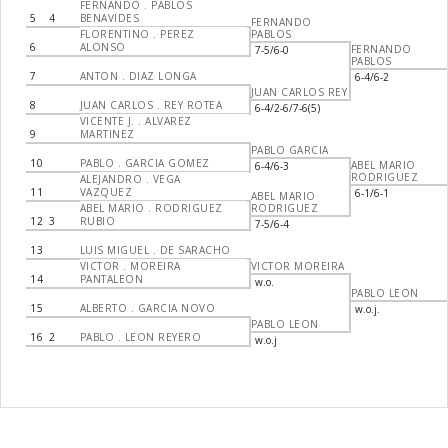
FERNANDO . PABLOS
5
4
BENAVIDES
FERNANDO
FLORENTINO . PEREZ
PABLOS
6
ALONSO
FERNANDO
7-5/6-0
PABLOS
7
ANTON . DIAZ LONGA
6-4/6-2
JUAN CARLOS REY
8
JUAN CARLOS . REY ROTEA
6-4/2-6/7-6(5)
VICENTE J. . ALVAREZ
9
MARTINEZ
PABLO GARCIA
10
PABLO . GARCIA GOMEZ
ABEL MARIO
6-4/6-3
RODRIGUEZ
ALEJANDRO . VEGA
11
VAZQUEZ
6-1/6-1
ABEL MARIO
ABEL MARIO . RODRIGUEZ
RODRIGUEZ
12
3
RUBIO
7-5/6-4
13
LUIS MIGUEL . DE SARACHO
VICTOR . MOREIRA
VICTOR MOREIRA
14
PANTALEON
w.o.
PABLO LEON
15
ALBERTO . GARCIA NOVO
w.o.j.
PABLO LEON
16
2
PABLO . LEON REYERO
w.o.j