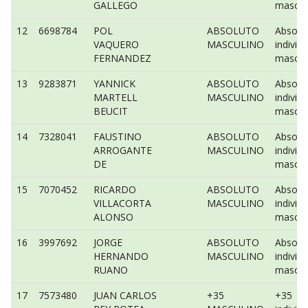
GALLEGO
mascul
12
6698784
POL
ABSOLUTO
Absolu
VAQUERO
MASCULINO
individu
FERNANDEZ
mascul
13
9283871
YANNICK
ABSOLUTO
Absolu
MARTELL
MASCULINO
individu
BEUCIT
mascul
14
7328041
FAUSTINO
ABSOLUTO
Absolu
ARROGANTE
MASCULINO
individu
DE
mascul
15
7070452
RICARDO
ABSOLUTO
Absolu
VILLACORTA
MASCULINO
individu
ALONSO
mascul
16
3997692
JORGE
ABSOLUTO
Absolu
HERNANDO
MASCULINO
individu
RUANO
mascul
17
7573480
JUAN CARLOS
+35
+35