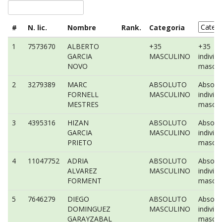
#
N. lic.
Nombre
Rank.
Categoria
1
7573670
ALBERTO
+35
+35
GARCIA
MASCULINO
individu
NOVO
mascul
2
3279389
MARC
ABSOLUTO
Absolu
FORNELL
MASCULINO
individu
MESTRES
mascul
3
4395316
HIZAN
ABSOLUTO
Absolu
GARCIA
MASCULINO
individu
PRIETO
mascul
4
11047752
ADRIA
ABSOLUTO
Absolu
ALVAREZ
MASCULINO
individu
FORMENT
mascul
5
7646279
DIEGO
ABSOLUTO
Absolu
DOMINGUEZ
MASCULINO
individu
GARAYZABAL
mascul