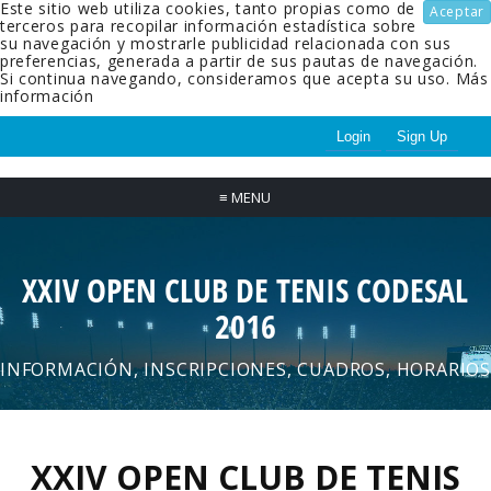
Este sitio web utiliza cookies, tanto propias como de
Aceptar
terceros para recopilar información estadística sobre
su navegación y mostrarle publicidad relacionada con sus
preferencias, generada a partir de sus pautas de navegación.
Si continua navegando, consideramos que acepta su uso.
Más
información
Login
Sign Up
≡
MENU
XXIV OPEN CLUB DE TENIS CODESAL
2016
INFORMACIÓN, INSCRIPCIONES, CUADROS, HORARIOS
XXIV OPEN CLUB DE TENIS