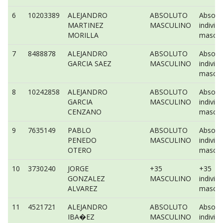
6
10203389
ALEJANDRO
ABSOLUTO
Absolu
MARTINEZ
MASCULINO
individu
MORILLA
mascul
7
8488878
ALEJANDRO
ABSOLUTO
Absolu
GARCIA SAEZ
MASCULINO
individu
mascul
8
10242858
ALEJANDRO
ABSOLUTO
Absolu
GARCIA
MASCULINO
individu
CENZANO
mascul
9
7635149
PABLO
ABSOLUTO
Absolu
PENEDO
MASCULINO
individu
OTERO
mascul
10
3730240
JORGE
+35
+35
GONZALEZ
MASCULINO
individu
ALVAREZ
mascul
11
4521721
ALEJANDRO
ABSOLUTO
Absolu
IBA�EZ
MASCULINO
individu