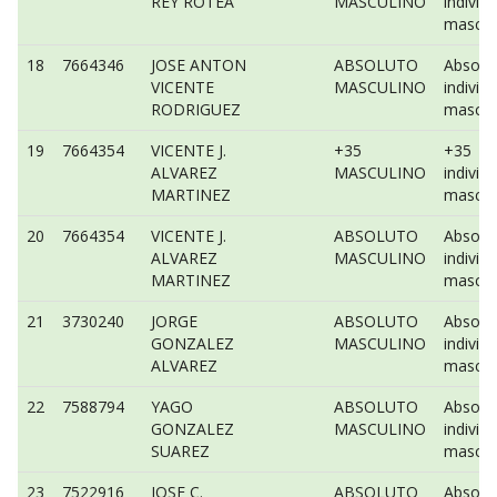
REY ROTEA
MASCULINO
individu
mascul
18
7664346
JOSE ANTON
ABSOLUTO
Absolu
VICENTE
MASCULINO
individu
RODRIGUEZ
mascul
19
7664354
VICENTE J.
+35
+35
ALVAREZ
MASCULINO
individu
MARTINEZ
mascul
20
7664354
VICENTE J.
ABSOLUTO
Absolu
ALVAREZ
MASCULINO
individu
MARTINEZ
mascul
21
3730240
JORGE
ABSOLUTO
Absolu
GONZALEZ
MASCULINO
individu
ALVAREZ
mascul
22
7588794
YAGO
ABSOLUTO
Absolu
GONZALEZ
MASCULINO
individu
SUAREZ
mascul
23
7522916
JOSE C.
ABSOLUTO
Absolu