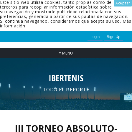
Este sitio web utiliza cookies, tanto propias como de
Aceptar
terceros para recopilar información estadística sobre
su navegación y mostrarle publicidad relacionada con sus
preferencias, generada a partir de sus pautas de navegación.
Si continua navegando, consideramos que acepta su uso.
Más
información
Login
Sign Up
≡
MENU
IBERTENIS
TODO EL DEPORTE
III TORNEO ABSOLUTO-