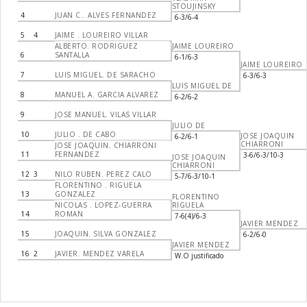
STOUJINSKY
4
JUAN C.. ALVES FERNANDEZ
6-3/6-4
5
4
JAIME . LOUREIRO VILLAR
ALBERTO. RODRIGUEZ
JAIME LOUREIRO
6
SANTALLA
6-1/6-3
JAIME LOUREIRO
7
LUIS MIGUEL. DE SARACHO
6-3/6-3
LUIS MIGUEL DE
8
MANUEL A. GARCIA ALVAREZ
6-2/6-2
9
JOSE MANUEL. VILAS VILLAR
JULIO DE
10
JULIO . DE CABO
JOSE JOAQUIN
6-2/6-1
CHIARRONI
JOSE JOAQUIN. CHIARRONI
11
FERNANDEZ
3-6/6-3/10-3
JOSE JOAQUIN
CHIARRONI
12
3
NILO RUBEN. PEREZ CALO
5-7/6-3/10-1
FLORENTINO . RIGUELA
13
GONZALEZ
FLORENTINO
NICOLAS . LOPEZ-GUERRA
RIGUELA
14
ROMAN
7-6(4)/6-3
JAVIER MENDEZ
15
JOAQUIN. SILVA GONZALEZ
6-2/6-0
JAVIER MENDEZ
16
2
JAVIER. MENDEZ VARELA
W.O justificado