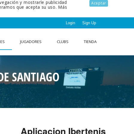
avegación y mostrarle publicidad
Aceptar
ideramos que acepta su uso.
Más
Login
Sign Up
NES
JUGADORES
CLUBS
TIENDA
DE SANTIAGO
Aplicacion Ibertenis