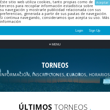
Este sitio web utiliza cookies, tanto propias como de
Aceptar
terceros para recopilar información estadística sobre
su navegación y mostrarle publicidad relacionada con sus
preferencias, generada a partir de sus pautas de navegación.
Si continua navegando, consideramos que acepta su uso.
Más
información
Login
Sign Up
≡
MENU
TORNEOS
INFORMACIÓN, INSCRIPCIONES, CUADROS, HORARIOS
ÚLTIMOS
TORNEOS
.