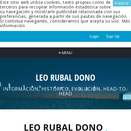
Este sitio web utiliza cookies, tanto propias como de
Aceptar
terceros para recopilar información estadística sobre
su navegación y mostrarle publicidad relacionada con sus
preferencias, generada a partir de sus pautas de navegación.
Si continua navegando, consideramos que acepta su uso.
Más
información
Login
Sign Up
≡
MENU
LEO RUBAL DONO
INFORMACIÓN, HISTÓRICO, EVOLUCIÓN, HEAD-TO-
HEAD
LEO RUBAL DONO
.