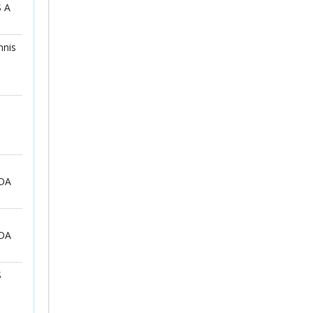
 A
nnis
DA
DA
S