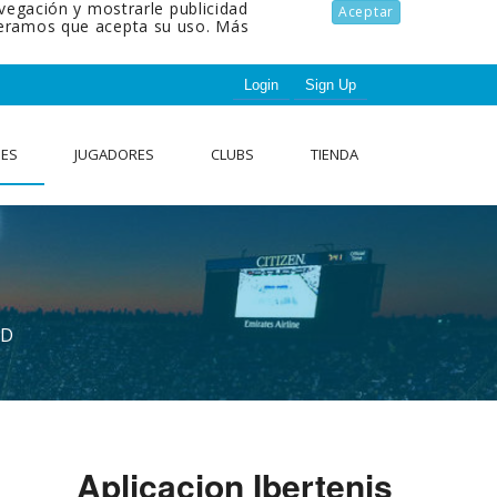
avegación y mostrarle publicidad
Aceptar
ideramos que acepta su uso.
Más
Login
Sign Up
NES
JUGADORES
CLUBS
TIENDA
AD
Aplicacion Ibertenis