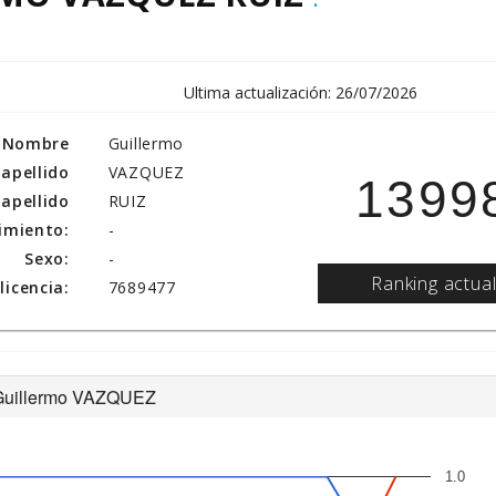
Ultima actualización: 26/07/2026
Nombre
Guillermo
 apellido
VAZQUEZ
1399
apellido
RUIZ
imiento:
-
Sexo:
-
Ranking actua
icencia:
7689477
de Guillermo VAZQUEZ
1.0