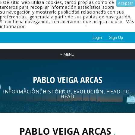
Este sitio web utiliza cookies, tanto propias como de
Aceptar
terceros para recopilar información estadística sobre
su navegación y mostrarle publicidad relacionada con sus
preferencias, generada a partir de sus pautas de navegación.
Si continua navegando, consideramos que acepta su uso.
Más
información
Login
Sign Up
≡
MENU
PABLO VEIGA ARCAS
INFORMACIÓN, HISTÓRICO, EVOLUCIÓN, HEAD-TO-
HEAD
PABLO VEIGA ARCAS
.