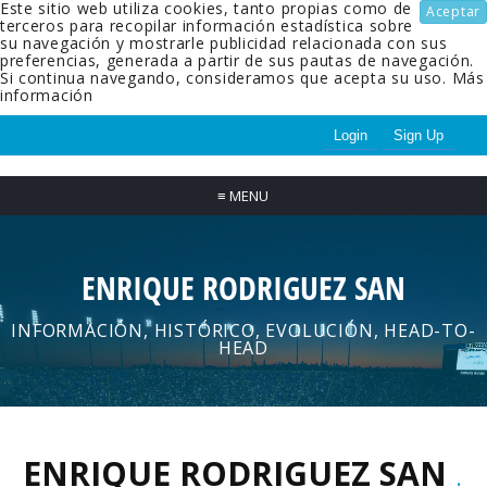
Este sitio web utiliza cookies, tanto propias como de
Aceptar
terceros para recopilar información estadística sobre
su navegación y mostrarle publicidad relacionada con sus
preferencias, generada a partir de sus pautas de navegación.
Si continua navegando, consideramos que acepta su uso.
Más
información
Login
Sign Up
≡
MENU
ENRIQUE RODRIGUEZ SAN
INFORMACIÓN, HISTÓRICO, EVOLUCIÓN, HEAD-TO-
HEAD
ENRIQUE RODRIGUEZ SAN
.