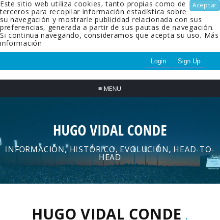
Este sitio web utiliza cookies, tanto propias como de
Aceptar
terceros para recopilar información estadística sobre
su navegación y mostrarle publicidad relacionada con sus
preferencias, generada a partir de sus pautas de navegación.
Si continua navegando, consideramos que acepta su uso.
Más
información
Login
Sign Up
≡
MENU
HUGO VIDAL CONDE
INFORMACIÓN, HISTÓRICO, EVOLUCIÓN, HEAD-TO-
HEAD
HUGO VIDAL CONDE
.