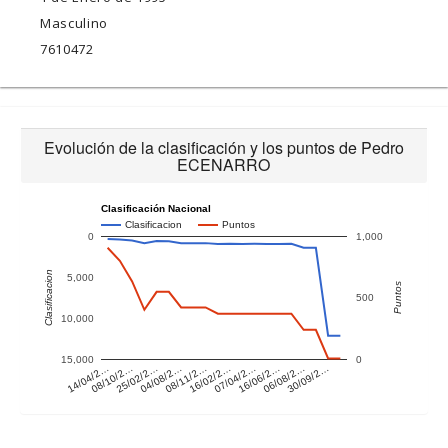
Masculino
7610472
Evolución de la clasificación y los puntos de Pedro
ECENARRO
Clasificación Nacional
Clasificacion
Puntos
0
1,000
Clasificacion
5,000
Puntos
500
10,000
15,000
0
14/04/2…
08/10/2…
25/02/2…
04/08/2…
08/11/2…
16/02/2…
07/04/2…
16/06/2…
06/08/2…
30/09/2…