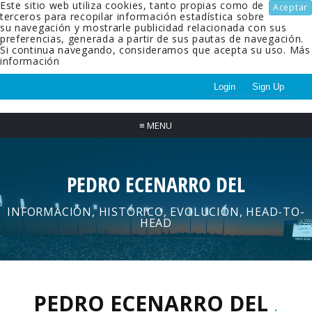
Este sitio web utiliza cookies, tanto propias como de
Aceptar
terceros para recopilar información estadística sobre
su navegación y mostrarle publicidad relacionada con sus
preferencias, generada a partir de sus pautas de navegación.
Si continua navegando, consideramos que acepta su uso.
Más
información
Login
Sign Up
≡
MENU
PEDRO ECENARRO DEL
INFORMACIÓN, HISTÓRICO, EVOLUCIÓN, HEAD-TO-
HEAD
PEDRO ECENARRO DEL
.