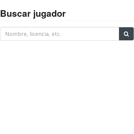
Buscar jugador