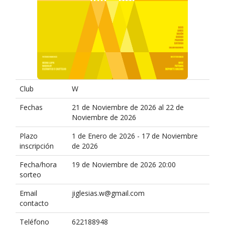
Club
W
Fechas
21 de Noviembre de 2026 al 22 de
Noviembre de 2026
Plazo
1 de Enero de 2026 - 17 de Noviembre
inscripción
de 2026
Fecha/hora
19 de Noviembre de 2026 20:00
sorteo
Email
jiglesias.w@gmail.com
contacto
Teléfono
622188948