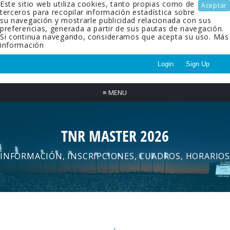
Este sitio web utiliza cookies, tanto propias como de
Aceptar
terceros para recopilar información estadística sobre
su navegación y mostrarle publicidad relacionada con sus
preferencias, generada a partir de sus pautas de navegación.
Si continua navegando, consideramos que acepta su uso.
Más
información
Login
Sign Up
≡
MENU
TNR MASTER 2026
INFORMACIÓN, INSCRIPCIONES, CUADROS, HORARIOS
.