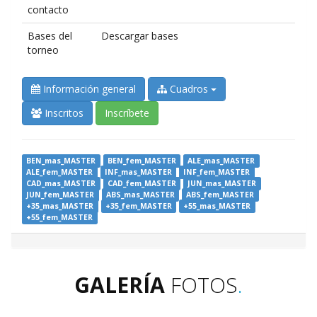
contacto
Bases del
Descargar bases
torneo
Información general
Cuadros
Inscritos
Inscríbete
BEN_mas_MASTER
BEN_fem_MASTER
ALE_mas_MASTER
ALE_fem_MASTER
INF_mas_MASTER
INF_fem_MASTER
CAD_mas_MASTER
CAD_fem_MASTER
JUN_mas_MASTER
JUN_fem_MASTER
ABS_mas_MASTER
ABS_fem_MASTER
+35_mas_MASTER
+35_fem_MASTER
+55_mas_MASTER
+55_fem_MASTER
GALERÍA
FOTOS
.