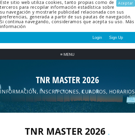
Este sitio web utiliza cookies, tanto propias como de
Aceptar
terceros para recopilar información estadística sobre
su navegación y mostrarle publicidad relacionada con sus
preferencias, generada a partir de sus pautas de navegación.
Si continua navegando, consideramos que acepta su uso.
Más
información
Login
Sign Up
≡
MENU
TNR MASTER 2026
INFORMACIÓN, INSCRIPCIONES, CUADROS, HORARIOS
TNR MASTER 2026
.