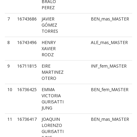
BRALO
i
PEREZ
f
7
16743686
JAVIER
BEN_mas_MASTER
B
GÓMEZ
i
TORRES
m
8
16743496
HENRY
ALE_mas_MASTER
A
XAVIER
i
RODZ
m
9
16711815
EIRE
INF_fem_MASTER
I
MARTINEZ
i
OTERO
f
10
16736425
EMMA
BEN_fem_MASTER
B
VICTORIA
i
GURISATTI
f
JUNG
11
16736417
JOAQUIN
BEN_mas_MASTER
B
LORENZO
i
GURISATTI
m