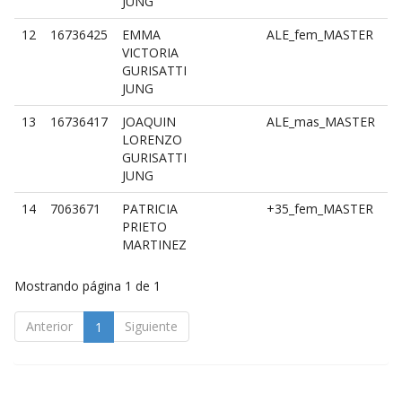
JUNG
12
16736425
EMMA
ALE_fem_MASTER
A
VICTORIA
i
GURISATTI
f
JUNG
13
16736417
JOAQUIN
ALE_mas_MASTER
A
LORENZO
i
GURISATTI
m
JUNG
14
7063671
PATRICIA
+35_fem_MASTER
+
PRIETO
i
MARTINEZ
f
Mostrando página 1 de 1
Anterior
Siguiente
1