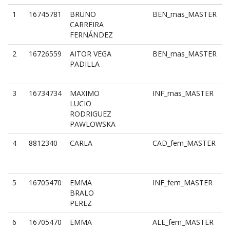
1
16745781
BRUNO
BEN_mas_MASTER
B
CARREIRA
i
FERNÁNDEZ
m
2
16726559
AITOR VEGA
BEN_mas_MASTER
B
PADILLA
i
m
3
16734734
MAXIMO
INF_mas_MASTER
I
LUCIO
i
RODRIGUEZ
m
PAWLOWSKA
4
8812340
CARLA
CAD_fem_MASTER
C
i
f
5
16705470
EMMA
INF_fem_MASTER
I
BRALO
i
PEREZ
f
6
16705470
EMMA
ALE_fem_MASTER
A