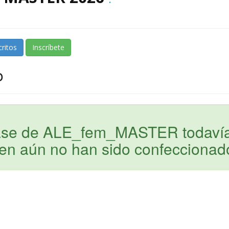
critos
Inscríbete
o
 fase de ALE_fem_MASTER todaví
ien aún no han sido confeccionad