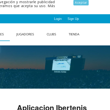
avegación y mostrarle publicidad
Aceptar
ideramos que acepta su uso.
Más
Login
Sign Up
NES
JUGADORES
CLUBS
TIENDA
Aplicacion Ibertenis