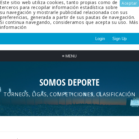
Este sitio web utiliza cookies, tanto propias como de
Aceptar
terceros para recopilar información estadística sobre
su navegación y mostrarle publicidad relacionada con sus
preferencias, generada a partir de sus pautas de navegación.
Si continua navegando, consideramos que acepta su uso.
Más
información
Login
Sign Up
≡
MENU
SOMOS DEPORTE
TORNEOS, LIGAS, COMPETICIONES, CLASIFICACIÓN