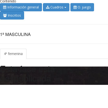
Contenido
Información general
Cuadros
O. juego
Inscritos
1ª MASCULINA
4ª femenina
Esta fase esta
despublicada