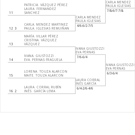
CARLA MENDEZ
PATRICIA. VÁZQUEZ PÉREZ
PAULA IGLESIAS
LAURA. FERNANDEZ
7/&-6/7-7/&
11
SANCHEZ
CARLA MENDEZ
PAULA IGLESIAS
CARLA. MENDEZ MARTINEZ
4/6-6/2-7/5
12
3
PAULA. IGLESIAS REMUIÑAN
MARÍA. VILLAR PÉREZ
CRISTINA. VÁZQUEZ
13
VÁZQUEZ
IVANA GIUSTOZZI
EVA PERNAS
IVANA. GIUSTOZZI .
7/6-6/4
14
EVA. PERNAS FRAGUELA
IVANA GIUSTOZZI
EVA PERNAS
LORENA. TOUZA ALARCON
6/3-6/4
15
MAITE. TOUZA ALARCON
LAURA CORRAL
INÉS GARCÍA
LAURA. CORRAL RUBÍN
6/4-2/6-4/6
16
2
INÉS. GARCÍA LEMA