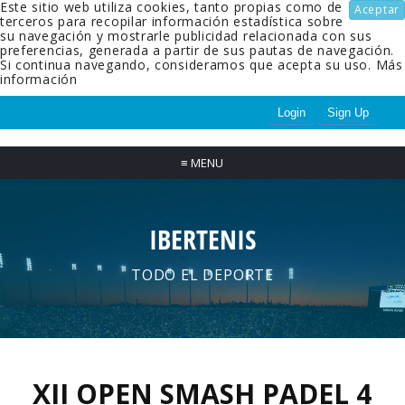
Este sitio web utiliza cookies, tanto propias como de
Aceptar
terceros para recopilar información estadística sobre
su navegación y mostrarle publicidad relacionada con sus
preferencias, generada a partir de sus pautas de navegación.
Si continua navegando, consideramos que acepta su uso.
Más
información
Login
Sign Up
≡
MENU
IBERTENIS
TODO EL DEPORTE
XII OPEN SMASH PADEL 4