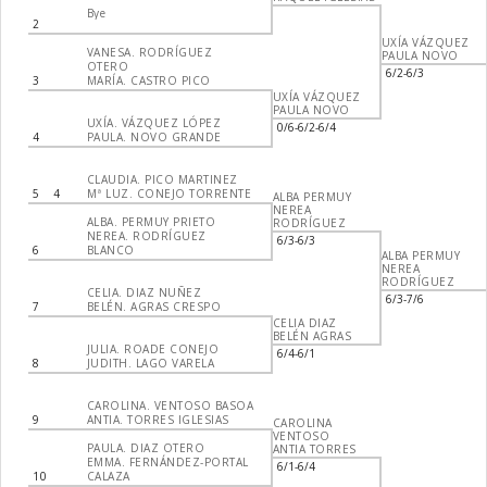
Bye
2
UXÍA VÁZQUEZ
VANESA. RODRÍGUEZ
PAULA NOVO
OTERO
6/2-6/3
3
MARÍA. CASTRO PICO
UXÍA VÁZQUEZ
PAULA NOVO
UXÍA. VÁZQUEZ LÓPEZ
0/6-6/2-6/4
4
PAULA. NOVO GRANDE
CLAUDIA. PICO MARTINEZ
5
4
Mª LUZ. CONEJO TORRENTE
ALBA PERMUY
NEREA
ALBA. PERMUY PRIETO
RODRÍGUEZ
NEREA. RODRÍGUEZ
6/3-6/3
6
BLANCO
ALBA PERMUY
NEREA
RODRÍGUEZ
CELIA. DIAZ NUÑEZ
6/3-7/6
7
BELÉN. AGRAS CRESPO
CELIA DIAZ
BELÉN AGRAS
JULIA. ROADE CONEJO
6/4-6/1
8
JUDITH. LAGO VARELA
CAROLINA. VENTOSO BASOA
9
ANTIA. TORRES IGLESIAS
CAROLINA
VENTOSO
PAULA. DIAZ OTERO
ANTIA TORRES
EMMA. FERNÁNDEZ-PORTAL
6/1-6/4
10
CALAZA