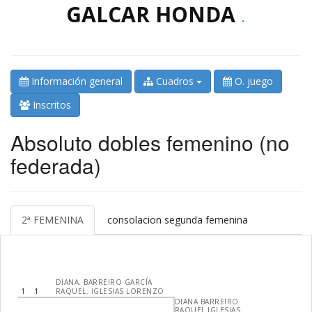
GALCAR HONDA
.
Información general
Cuadros
O. juego
Inscritos
Absoluto dobles femenino (no
federada)
2ª FEMENINA
consolacion segunda femenina
DIANA. BARREIRO GARCÍA
1
1
RAQUEL. IGLESIAS LORENZO
DIANA BARREIRO
RAQUEL IGLESIAS