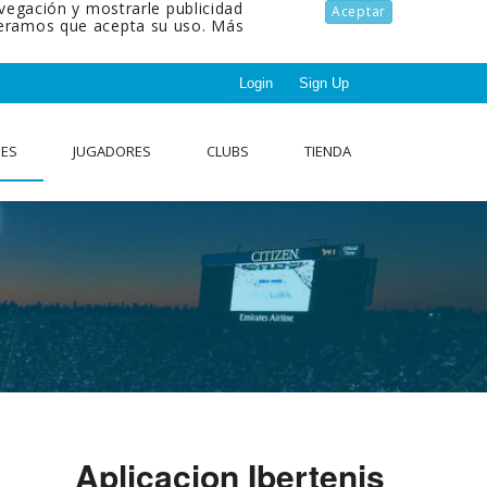
avegación y mostrarle publicidad
Aceptar
ideramos que acepta su uso.
Más
Login
Sign Up
NES
JUGADORES
CLUBS
TIENDA
Aplicacion Ibertenis