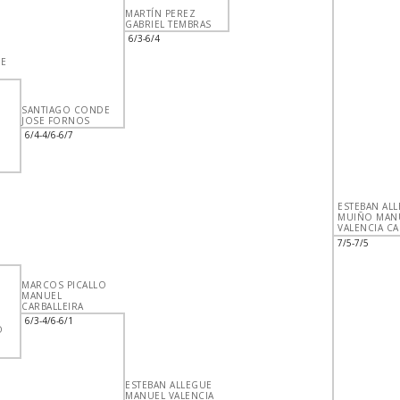
MARTÍN PEREZ
GABRIEL TEMBRAS
6/3-6/4
E
SANTIAGO CONDE
JOSE FORNOS
6/4-4/6-6/7
ESTEBAN AL
MUIÑO MAN
VALENCIA CA
7/5-7/5
MARCOS PICALLO
MANUEL
CARBALLEIRA
6/3-4/6-6/1
O
ESTEBAN ALLEGUE
MANUEL VALENCIA