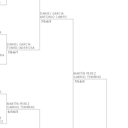
O
DANIEL GARCIA
ANTONIO CAMPO
7/5-6/3
A
DANIEL GARCÍA
TOMÁS IADEROSA
7/6-6/1
DRA
O
MARTÍN PEREZ
GABRIEL TEMBRAS
7/5-6/3
S
MARTÍN PEREZ
GABRIEL TEMBRAS
6/3-6/3
Z
EZ