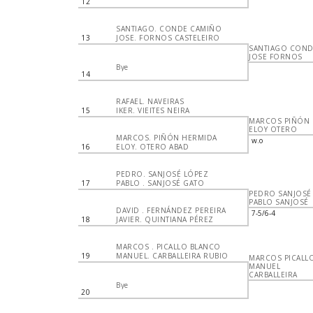
12
SANTIAGO. CONDE CAMIÑO
13
JOSE. FORNOS CASTELEIRO
SANTIAGO COND
JOSE FORNOS
Bye
14
RAFAEL. NAVEIRAS
15
IKER. VIEITES NEIRA
MARCOS PIÑÓN
ELOY OTERO
MARCOS. PIÑÓN HERMIDA
w.o
16
ELOY. OTERO ABAD
PEDRO. SANJOSÉ LÓPEZ
17
PABLO . SANJOSÉ GATO
PEDRO SANJOSÉ
PABLO SANJOSÉ
DAVID . FERNÁNDEZ PEREIRA
7-5/6-4
18
JAVIER. QUINTIANA PÉREZ
MARCOS . PICALLO BLANCO
19
MANUEL. CARBALLEIRA RUBIO
MARCOS PICALL
MANUEL
CARBALLEIRA
Bye
20