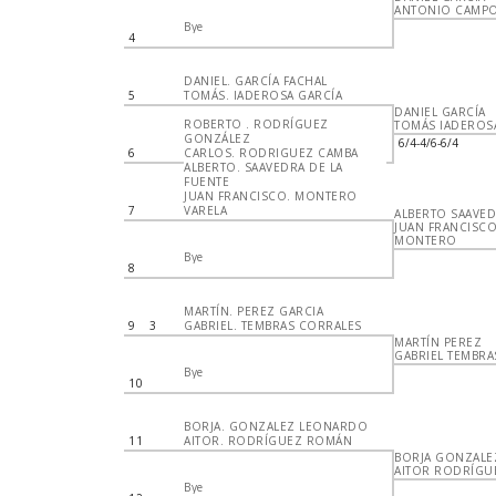
ANTONIO CAMP
Bye
4
DANIEL. GARCÍA FACHAL
5
TOMÁS. IADEROSA GARCÍA
DANIEL GARCÍA
ROBERTO . RODRÍGUEZ
TOMÁS IADEROS
GONZÁLEZ
6/4-4/6-6/4
6
CARLOS. RODRIGUEZ CAMBA
ALBERTO. SAAVEDRA DE LA
FUENTE
JUAN FRANCISCO. MONTERO
7
VARELA
ALBERTO SAAVE
JUAN FRANCISC
MONTERO
Bye
8
MARTÍN. PEREZ GARCIA
9
3
GABRIEL. TEMBRAS CORRALES
MARTÍN PEREZ
GABRIEL TEMBRA
Bye
10
BORJA. GONZALEZ LEONARDO
11
AITOR. RODRÍGUEZ ROMÁN
BORJA GONZALE
AITOR RODRÍGU
Bye