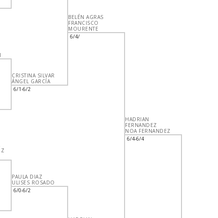
BELÉN AGRAS
FRANCISCO
MOURENTE
6/4/
N
CRISTINA SILVAR
ÁNGEL GARCÍA
6/1-6/2
HADRIAN
FERNANDEZ
NOA FERNANDEZ
6/4-6/4
EZ
PAULA DIAZ
ULISES ROSADO
6/0-6/2