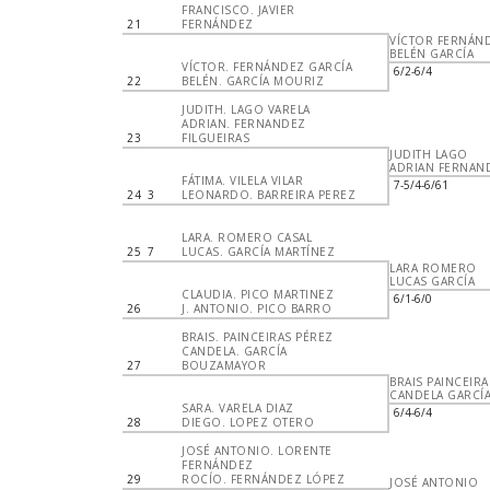
FRANCISCO. JAVIER
21
FERNÁNDEZ
VÍCTOR FERNÁN
BELÉN GARCÍA
VÍCTOR. FERNÁNDEZ GARCÍA
6/2-6/4
22
BELÉN. GARCÍA MOURIZ
JUDITH. LAGO VARELA
ADRIAN. FERNANDEZ
23
FILGUEIRAS
JUDITH LAGO
ADRIAN FERNAN
FÁTIMA. VILELA VILAR
7-5/4-6/61
24
3
LEONARDO. BARREIRA PEREZ
LARA. ROMERO CASAL
25
7
LUCAS. GARCÍA MARTÍNEZ
LARA ROMERO
LUCAS GARCÍA
CLAUDIA. PICO MARTINEZ
6/1-6/0
26
J. ANTONIO. PICO BARRO
BRAIS. PAINCEIRAS PÉREZ
CANDELA. GARCÍA
27
BOUZAMAYOR
BRAIS PAINCEIRA
CANDELA GARCÍ
SARA. VARELA DIAZ
6/4-6/4
28
DIEGO. LOPEZ OTERO
JOSÉ ANTONIO. LORENTE
FERNÁNDEZ
29
ROCÍO. FERNÁNDEZ LÓPEZ
JOSÉ ANTONIO