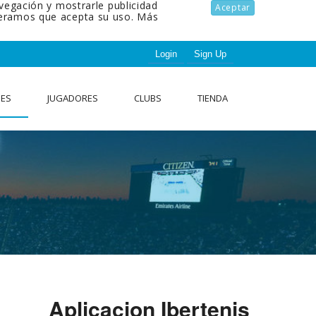
avegación y mostrarle publicidad
Aceptar
ideramos que acepta su uso.
Más
Login
Sign Up
NES
JUGADORES
CLUBS
TIENDA
Aplicacion Ibertenis