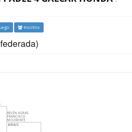
juego
Inscritos
 federada)
S
BELÉN AGRAS
FRANCISCO
MOURENTE
6/0-6/2