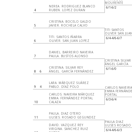
MOURENTE
NEREA. RODRIGUEZ BLANCO
6/1-6/2
4
RUBEN. LOPEZ DURAN
CRISTINA. BOCELO GALDO
5
JAVIER. ROCHELA CALVO
TITI SANTOS
OLIVER SAN JUA
TITI. SANTOS IÑARRA
6/4-4/6-6/7
6
OLIVER. SAN JUAN LOPEZ
DANIEL. BARREIRO NAVEIRA
7
PAULA. BUSTOS ALONSO
CRISTINA SILVAR
ÁNGEL GARCÍA
CRISTINA. SILVAR REY
6/1-6/0
8
6
ÁNGEL. GARCÍA FERNÁNDEZ
LARA. MÁRQUEZ SUÁREZ
9
4
PABLO. DÍAZ POLO
CARLOS NAVEIRA
EMMA FERNÁND
CARLOS. NAVEIRA MÁRQUEZ
PORTAL
EMMA. FERNÁNDEZ PORTAL
6/3-6/4
10
CALAZA
PAULA. DIAZ OTERO
11
ULISES. ROSADO GEGUNDEZ
PAULA DIAZ
DAVID. VAZQUEZ REY
ULISES ROSADO
VIRGINA. SANCHEZ RUIZ
6/4-4/6-6/3