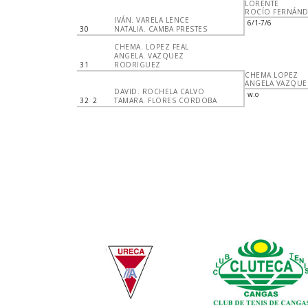
LORENTE
ROCÍO FERNÁN
IVÁN. VARELA LENCE
6/1-7/6
30
NATALIA. CAMBA PRESTES
CHEMA. LOPEZ FEAL
ANGELA. VAZQUEZ
31
RODRIGUEZ
CHEMA LOPEZ
ANGELA VAZQUE
DAVID. ROCHELA CALVO
w.o
32
2
TAMARA. FLORES CORDOBA