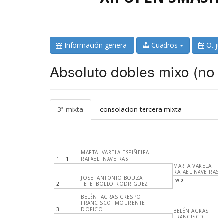
Información general
Cuadros
O. 
Absoluto dobles mixo (no
3ª mixta
consolacion tercera mixta
MARTA. VARELA ESPIÑEIRA
1
1
RAFAEL. NAVEIRAS
MARTA VARELA
RAFAEL NAVEIRA
JOSE. ANTONIO BOUZA
w.o
2
TETE. BOLLO RODRIGUEZ
BELÉN. AGRAS CRESPO
FRANCISCO. MOURENTE
3
DOPICO
BELÉN AGRAS
FRANCISCO