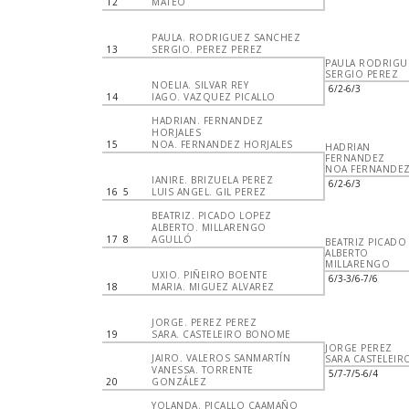
12
MATEO
PAULA. RODRIGUEZ SANCHEZ
13
SERGIO. PEREZ PEREZ
PAULA RODRIGU
SERGIO PEREZ
NOELIA. SILVAR REY
6/2-6/3
14
IAGO. VAZQUEZ PICALLO
HADRIAN. FERNANDEZ
HORJALES
15
NOA. FERNANDEZ HORJALES
HADRIAN
FERNANDEZ
NOA FERNANDE
IANIRE. BRIZUELA PEREZ
6/2-6/3
16
5
LUIS ANGEL. GIL PEREZ
BEATRIZ. PICADO LOPEZ
ALBERTO. MILLARENGO
17
8
AGULLÓ
BEATRIZ PICADO
ALBERTO
MILLARENGO
UXIO. PIÑEIRO BOENTE
6/3-3/6-7/6
18
MARIA. MIGUEZ ALVAREZ
JORGE. PEREZ PEREZ
19
SARA. CASTELEIRO BONOME
JORGE PEREZ
JAIRO. VALEROS SANMARTÍN
SARA CASTELEIR
VANESSA. TORRENTE
5/7-7/5-6/4
20
GONZÁLEZ
YOLANDA. PICALLO CAAMAÑO